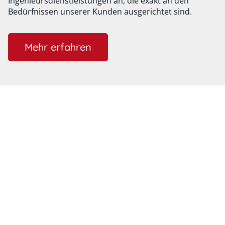
Ingenieursdienstleistungen an, die exakt an den
Bedürfnissen unserer Kunden ausgerichtet sind.
Mehr erfahren
IP SYSTEMS GMBH
Wir realisieren Ihre
Strategie
Wir stehen für die Umsetzung von Projekten und
Dienstleistungen getreu dem Motto „Wir realisieren
Ihre Strategie“. Unsere langjährigen Erfahrungen