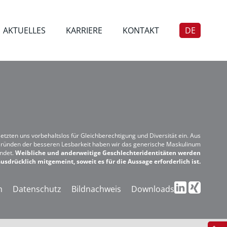
AKTUELLES
KARRIERE
KONTAKT
DE
EN
setzten uns vorbehaltslos für Gleichberechtigung und Diversität ein. Aus
ründen der besseren Lesbarkeit haben wir das generische Maskulinum
ndet.
Weibliche und anderweitige Geschlechteridentitäten werden
usdrücklich mitgemeint, soweit es für die Aussage erforderlich ist.
m
Datenschutz
Bildnachweis
Downloads