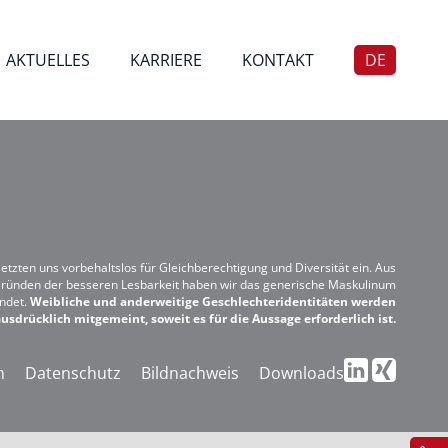
AKTUELLES
KARRIERE
KONTAKT
DE
EN
setzten uns vorbehaltslos für Gleichberechtigung und Diversität ein. Aus
ründen der besseren Lesbarkeit haben wir das generische Maskulinum
ndet.
Weibliche und anderweitige Geschlechteridentitäten werden
usdrücklich mitgemeint, soweit es für die Aussage erforderlich ist.
m
Datenschutz
Bildnachweis
Downloads